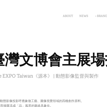
ABOUT
NEWS
▫ BRAN
5 臺灣文博會主展
ive EXPO Taiwan《源本》 | 動態影像監督與製作
透過動態影像投影呼應象徵工藝、圖像視覺領域的四種創作原料。
發而後匯流成「品」風景的脈絡具象化。