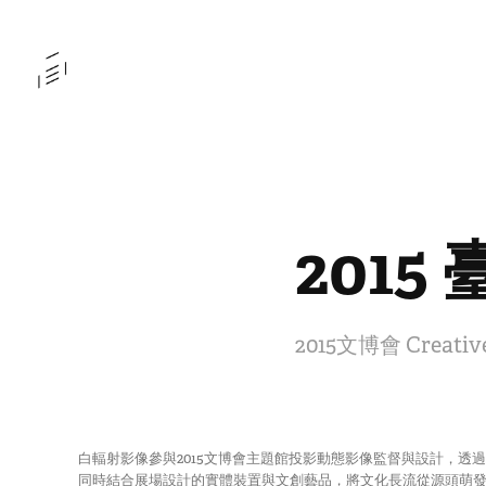
201
2015文博會 Creat
白輻射影像參與2015文博會主題館投影動態影像監督與設計，
同時結合展場設計的實體裝置與文創藝品，將文化長流從源頭萌