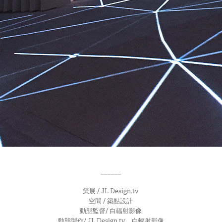
______
策展 / JL Design.tv
空間 / 築點設計
動態監督/ 白輻射影像
動態製作/ JL Design.tv、白輻射影像