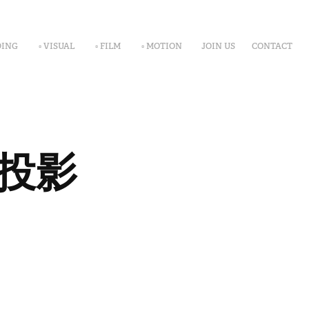
DING
▫ VISUAL
▫ FILM
▫ MOTION
JOIN US
CONTACT
場投影