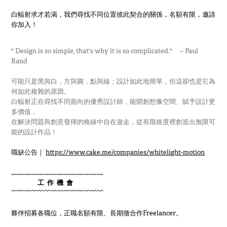
白輻射求才若渴，我們尋找不同位置彼此契合的關係，
名額有限，邀請
你加入！
" Design is so simple, that's why it is so complicated." – Paul
Rand
可能只是黑與白，方與圓，點與線；設計如此地簡單，但這卻也是它為
何如此複雜的原因。
白輻射正在尋找不同面向的優秀設計師，能開創想像空間、賦予設計更
多價值，
在解決問題與創意發揮的格線中自在遊走，從有限維度裡創造出無限可
能的設計作品！
職缺公告｜
https://www.cake.me/companies/whitelight-motion
﹏﹏﹏﹏﹏﹏﹏﹏﹏﹏﹏﹏﹏﹏
工 作 機 會
﹋﹋﹋﹋﹋﹋﹋﹋﹋﹋﹋﹋﹋﹋
夥伴招募各職位，正職名額有限、長期徵合作Freelancer。