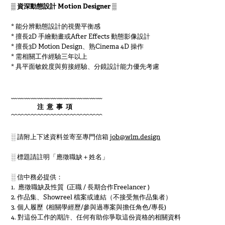
▒ 資深動態設計 Motion Designer ▒
* 能分辨動態設計的視覺平衡感
* 擅長2D 手繪動畫或After Effects 動態影像設計
* 擅長3D Motion Design、熟Cinema 4D 操作
* 需相關工作經驗三年以上
* 具平面敏銳度與剪接經驗、分鏡設計能力優先考慮
﹏﹏﹏﹏﹏﹏﹏﹏﹏﹏﹏﹏﹏﹏
注 意 事 項
﹋﹋﹋﹋﹋﹋﹋﹋﹋﹋﹋﹋﹋﹋
░ 請附上下述資料並寄至專門信箱
job@wlm.design
░ 標題請註明「應徵職缺＋姓名」
░ 信中務必提供：
1. 應徵職缺及性質 (正職 / 長期合作Freelancer )
2. 作品集、Showreel 檔案或連結（不接受無作品集者）
3. 個人履歷 (相關學經歷/參與過專案與擔任角色/專長)
4. 對這份工作的期許、任何有助你爭取這份資格的相關資料