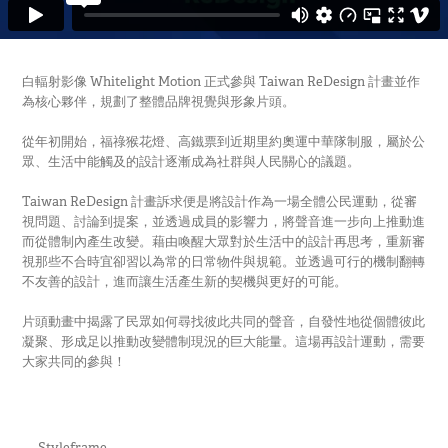
白輻射影像 Whitelight Motion 正式參與 Taiwan ReDesign 計畫並作
為核心夥伴，規劃了整體品牌視覺與形象片頭。
從年初開始，福祿猴花燈、高鐵票到近期里約奧運中華隊制服，屬於公
眾、生活中能觸及的設計逐漸成為社群與人民關心的議題。
Taiwan ReDesign 計畫訴求便是將設計作為一場全體公民運動，從審
視問題、討論到提案，並透過成員的影響力，將聲音進一步向上推動進
而從體制內產生改變。藉由喚醒大眾對於生活中的設計再思考，重新審
視那些不合時宜卻習以為常的日常物件與規範。並透過可行的機制翻轉
不友善的設計，進而讓生活產生新的契機與更好的可能。
片頭動畫中揭露了民眾如何尋找彼此共同的聲音，自發性地從個體彼此
凝聚、形成足以推動改變體制現況的巨大能量。這場再設計運動，需要
大家共同的參與！
— Styleframe