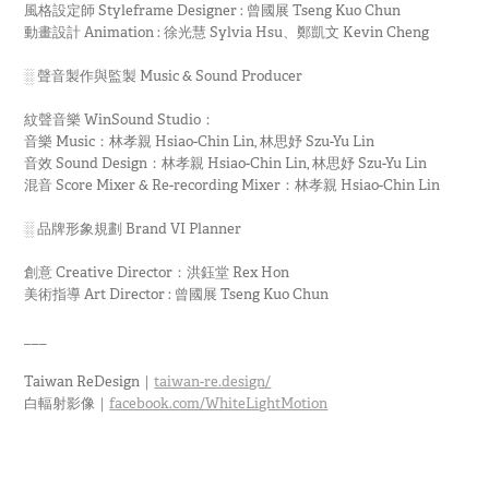
風格設定師 Styleframe Designer : 曾國展 Tseng Kuo Chun
動畫設計 Animation : 徐光慧 Sylvia Hsu、鄭凱文 Kevin Cheng
░ 聲音製作與監製 Music & Sound Producer
紋聲音樂 WinSound Studio：
音樂 Music：林孝親 Hsiao-Chin Lin, 林思妤 Szu-Yu Lin
音效 Sound Design：林孝親 Hsiao-Chin Lin, 林思妤 Szu-Yu Lin
混音 Score Mixer & Re-recording Mixer：林孝親 Hsiao-Chin Lin
░ 品牌形象規劃 Brand VI Planner
創意 Creative Director：洪鈺堂 Rex Hon
美術指導 Art Director : 曾國展 Tseng Kuo Chun
___
Taiwan ReDesign｜
taiwan-re.design/
白輻射影像｜
facebook.com/WhiteLightMotion