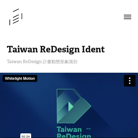
Taiwan ReDesign Ident
Taiwan ReDesign 計畫動態形象識別