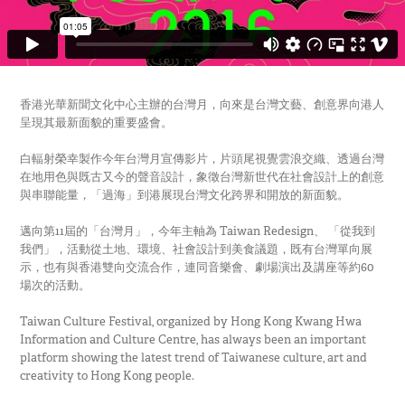
香港光華新聞文化中心主辦的台灣月，向來是台灣文藝、創意界向港人
呈現其最新面貌的重要盛會。
白輻射榮幸製作今年台灣月宣傳影片，片頭尾視覺雲浪交織、透過台灣
在地用色與既古又今的聲音設計，象徵台灣新世代在社會設計上的創意
與串聯能量，「過海」到港展現台灣文化跨界和開放的新面貌。
邁向第11屆的「台灣月」，今年主軸為 Taiwan Redesign、 「從我到
我們」，活動從土地、環境、社會設計到美食議題，既有台灣單向展
示，也有與香港雙向交流合作，連同音樂會、劇場演出及講座等約60
場次的活動。
Taiwan Culture Festival, organized by Hong Kong Kwang Hwa
Information and Culture Centre, has always been an important
platform showing the latest trend of Taiwanese culture, art and
creativity to Hong Kong people.