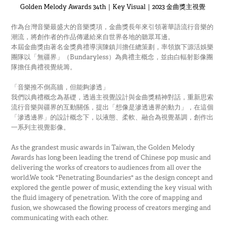
Golden Melody Awards 34th｜Key Visual｜2023 金曲獎主視覺
作為台灣音樂最盛大的音樂獎項，金曲獎長年來引領著華語流行音樂的
潮流，將創作者的作品傳遞給來自世界各地的聽眾耳邊。
本屆金曲獎由著名金獎典禮導演陳鎮川擔任總策劃，率領旗下源活娛樂
團隊以「無疆界」（Bundaryless）為典禮主概念，並由白輻射影像團
隊擔任典禮視覺統籌。
「音樂推不倒高牆，但能夠滲透」
我們以典禮概念為基礎，透過主視覺設計與金曲獎精神對話，重新思索
流行音樂與疆界的互動關係，提出「想像是滲透邊界的動力」，在這個
「滲透邊界」的設計概念下，以液態、柔軟、融合為視覺基調，創作出
一系列主視覺影像。
As the grandest music awards in Taiwan, the Golden Melody
Awards has long been leading the trend of Chinese pop music and
delivering the works of creators to audiences from all over the
world.We took "Penetrating Boundaries" as the design concept and
explored the gentle power of music, extending the key visual with
the fluid imagery of penetration. With the core of mapping and
fusion, we showcased the flowing process of creators merging and
communicating with each other.