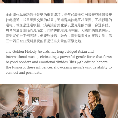
金曲獎作為華語流行音樂的重要獎項，長年代表著亞洲音樂與國際音樂
彼此流通，並且匯聚交流的成果，透過音樂彼此互相學習、互相影響的
過程，就像是透過歌聲、演奏讓音樂化成以柔克剛的力量，穿透身體、
思考的邊界阻隔流洩而出，同時也能滲透地理間、人際間的情感隔絕。
音樂縱使推不倒高牆，但能夠滲透、融合，音樂是溫柔的穿透力量，第
三十四屆金曲獎所慶祝的將是這些力量的匯聚之地。
The Golden Melody Awards has long bridged Asian and
international music, celebrating a powerful, gentle force that flows
beyond borders and emotional divides. This 34th edition honors
the fusion of these influences, showcasing music’s unique ability to
connect and permeate.