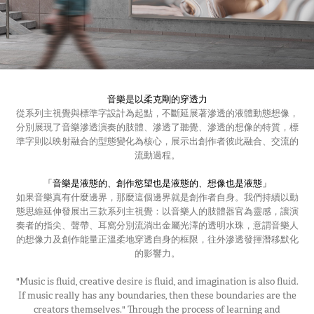
音樂是以柔克剛的穿透力
從系列主視覺與標準字設計為起點，不斷延展著滲透的液體動態想像，
分別展現了音樂滲透演奏的肢體、滲透了聽覺、滲透的想像的特質，標
準字則以映射融合的型態變化為核心，展示出創作者彼此融合、交流的
流動過程。
「音樂是液態的、創作慾望也是液態的、想像也是液態」
如果音樂真有什麼邊界，那麼這個邊界就是創作者自身。我們持續以動
態思維延伸發展出三款系列主視覺：以音樂人的肢體器官為靈感，讓演
奏者的指尖、聲帶、耳窩分別流淌出金屬光澤的透明水珠，意謂音樂人
的想像力及創作能量正溫柔地穿透自身的框限，往外滲透發揮潛移默化
的影響力。
"Music is fluid, creative desire is fluid, and imagination is also fluid.
If music really has any boundaries, then these boundaries are the
creators themselves." Through the process of learning and