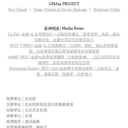
GMA34 PROJECT
Key Visual
|
Stage Visuals & On-air Package
|
Nominee Video
​​​​​​​延伸閱讀 | Media News
La Vie | 金曲 34 主視覺設計！白輻射影像以「滲透邊界」為題，融合
流動水珠、金屬光澤呈現音樂渲染力
MOT TIMES | 金曲 34 主視覺曝光！以液態、柔軟、融合為視覺基
調，水珠滲透意象詮釋突破疆界的音樂發展
500輯 | 專訪 | 金曲34視覺統籌團隊「白輻射影像」：設計就是對抗各
種慣性，創造無疆界的對話空間
Shopping Design | 專訪 | 2023 金曲獎主視覺全解析！白輻射以「滲
透」傳遞音樂「無疆界」的穿透力
指導單位｜文化部
主辦單位｜文化部影視及流行音樂產業局
合辦單位｜台北市文化局
承辦單位｜台視
典禮製作｜源活娛樂
頒獎典禮總顧問｜陳鎮川